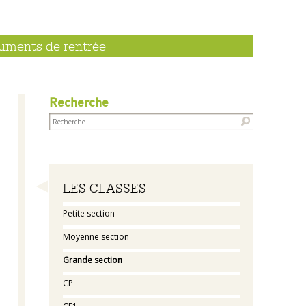
uments de rentrée
Recherche
Navigation
LES CLASSES
Petite section
Moyenne section
Grande section
CP