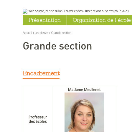
Aller
Outils
au
personnels
Présentation
Organisation de l'école
contenu.
|
Aller
à
Accueil
›
Les classes
›
Grande section
la
navigation
Grande section
Encadrement
Madame Meullenet
Professeur
des écoles