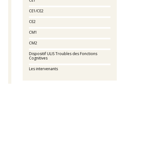
CE1
CE1/CE2
CE2
CM1
CM2
Dispositif ULIS Troubles des Fonctions
Cognitives
Les intervenants