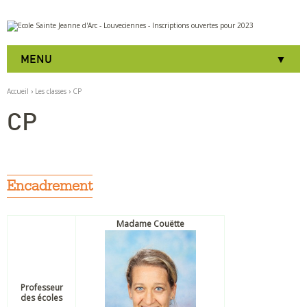
Aller
Outils
au
personnels
contenu.
|
MENU
Aller
à
la
Accueil
›
Les classes
›
CP
navigation
CP
Encadrement
Madame Couëtte
Professeur
des écoles