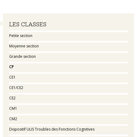
Navigation
LES CLASSES
Petite section
Moyenne section
Grande section
CP
CE1
CE1/CE2
CE2
CM1
CM2
Dispositif ULIS Troubles des Fonctions Cognitives