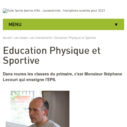
Aller
Outils
au
personnels
contenu.
|
MENU
Aller
à
la
Accueil
›
Les classes
›
Les intervenants
›
Education Physique et Sportive
navigation
Education Physique et
Sportive
Dans toutes les classes du primaire, c'est Monsieur Stéphane
Lecourt qui enseigne l'EPS.