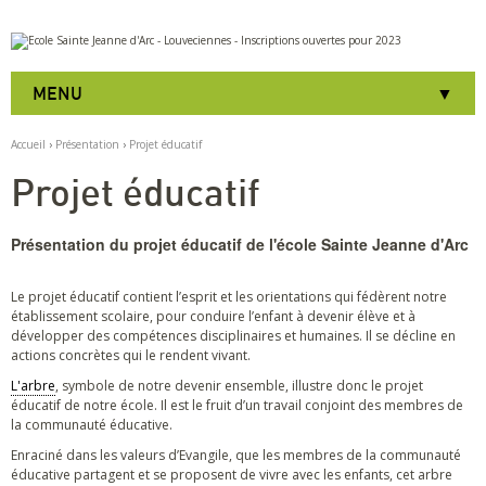
Aller
Outils
au
personnels
contenu.
|
MENU
Aller
à
la
Accueil
›
Présentation
›
Projet éducatif
navigation
Projet éducatif
Présentation du projet éducatif de l'école Sainte Jeanne d'Arc
Le projet éducatif contient l’esprit et les orientations qui fédèrent notre
établissement scolaire, pour conduire l’enfant à devenir élève et à
développer des compétences disciplinaires et humaines. Il se décline en
actions concrètes qui le rendent vivant.
L'arbre
, symbole de notre devenir ensemble, illustre donc le projet
éducatif de notre école. Il est le fruit d’un travail conjoint des membres de
la communauté éducative.
Enraciné dans les valeurs d’Evangile, que les membres de la communauté
éducative partagent et se proposent de vivre avec les enfants, cet arbre