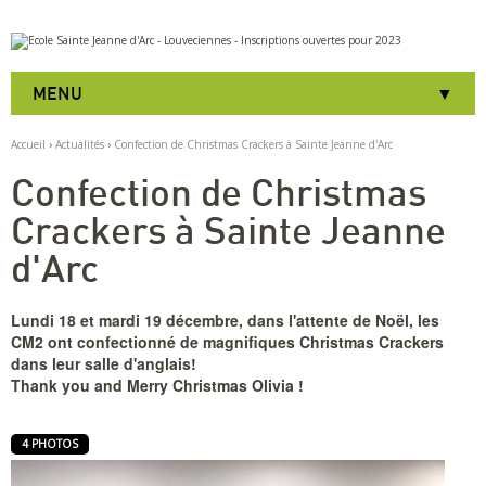
Aller
Outils
au
personnels
contenu.
|
MENU
Aller
à
la
Accueil
›
Actualités
›
Confection de Christmas Crackers à Sainte Jeanne d'Arc
navigation
Confection de Christmas
Crackers à Sainte Jeanne
d'Arc
Lundi 18 et mardi 19 décembre, dans l'attente de Noël, les
CM2 ont confectionné de magnifiques Christmas Crackers
dans leur salle d'anglais!
Thank you and Merry Christmas Olivia !
4 PHOTOS