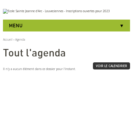
Aller
Outils
au
personnels
contenu.
|
MENU
Aller
à
la
Accueil
›
Agenda
navigation
Tout l'agenda
VOIR LE CALENDRIER
Il n'y a aucun élément dans ce dossier pour l'instant.