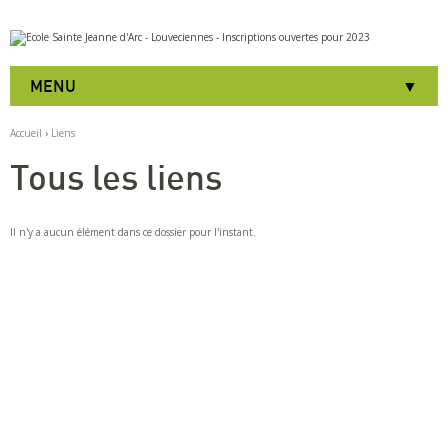
Aller
Outils
au
personnels
contenu.
|
MENU
Aller
à
la
Accueil
›
Liens
navigation
Tous les liens
Il n'y a aucun élément dans ce dossier pour l'instant.